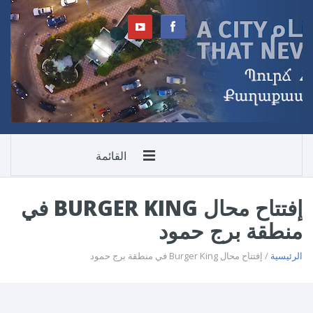
القائمة
إفتتاح محال BURGER KING في
منطقة برج حمود
الرئيسية
/ إفتتاح محال Burger King في منطقة برج حمود