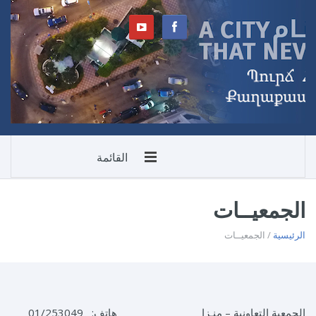
القائمة
الجمعيــات
الرئيسية
/ الجمعيــات
الجمعية التعاونية – منـزا هاتف: 01/253049