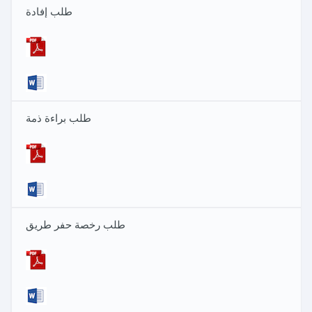
طلب إفادة
طلب براءة ذمة
طلب رخصة حفر طريق