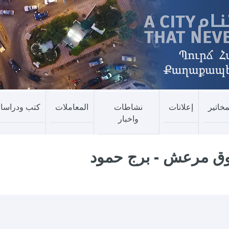
مخاتير
إعلانات
نشاطات
المعاملات
كتب ودراسا
واخبار
وق مرعش - برج حمود